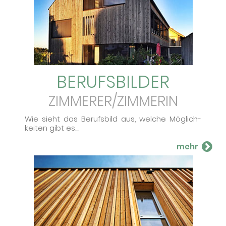
BERUFS­BILDER
ZIMMERER/ZIMMERIN
Wie sieht das Be­rufs­bild aus, wel­che Mög­lich­
kei­ten gibt es....