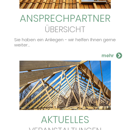
ANSPRECH­PARTNER
ÜBERSICHT
Sie haben ein An­lie­gen - wir hel­fen Ihnen ger­ne
wei­ter....
AKTUELLES