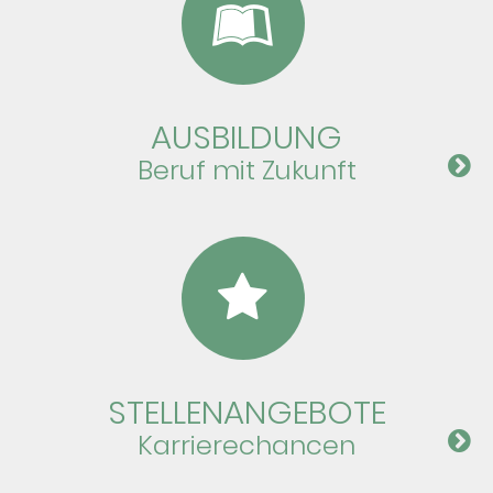
AUS­BIL­DUNG
Beruf mit Zu­kunft
STELLEN­ANGEBOTE
Karriere­chancen