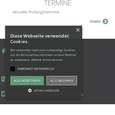
TERMINE
Aktuelle Prüfungstermine
×
Diese Webseite verwendet
Cookies.
Wir verwenden technisch notwendige Cookies,
Zimmerer-Innung Freiburg
um die Benutzerfreundlichkeit unserer Website
Burkheimer Str. 12
zu verbessern.
Weitere Informationen
79111 Freiburg
UNBEDINGT ERFORDERLICH
Fon
0 76 1 / 154 315 - 26
ALLE AKZEPTIEREN
ALLE ABLEHNEN
Fax
0 76 1 / 154 315 - 30
DETAILS ANZEIGEN
info(at)zimmererinnung-freiburg.de
Unbedingt erforderlich
I
I
Anfahrt
Impressum
Datenschutz