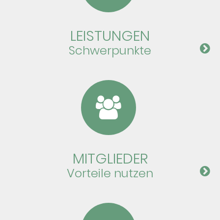
LEIS­TUN­GEN
Schwer­punkte
MIT­GLI­EDER
Vor­teile nutzen