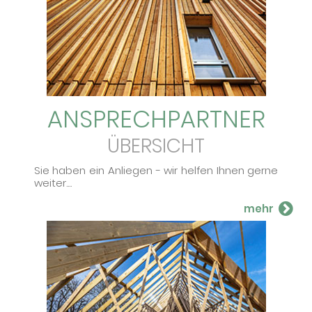
ANSPRECH­PARTNER
ÜBERSICHT
Sie haben ein An­lie­gen - wir hel­fen Ihnen ger­ne
wei­ter....