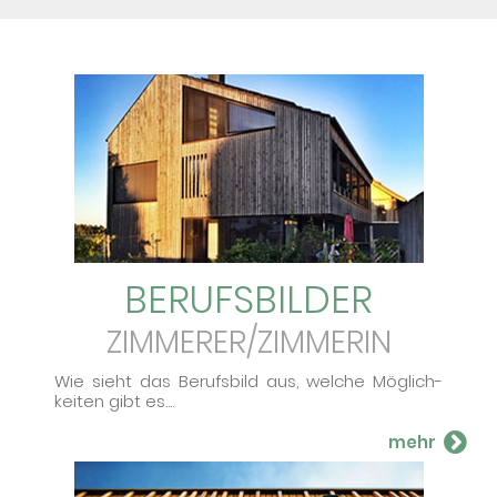
BERUFS­BILDER
ZIMMERER/ZIMMERIN
Wie sieht das Be­rufs­bild aus, wel­che Mög­lich­
kei­ten gibt es....